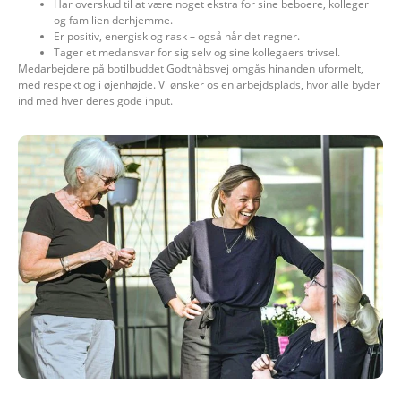
Har overskud til at være noget ekstra for sine beboere, kolleger
og familien derhjemme.
Er positiv, energisk og rask – også når det regner.
Tager et medansvar for sig selv og sine kollegaers trivsel.
Medarbejdere på botilbuddet Godthåbsvej omgås hinanden uformelt,
med respekt og i øjenhøjde. Vi ønsker os en arbejdsplads, hvor alle byder
ind med hver deres gode input.