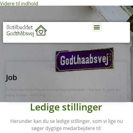
Videre til indhold
TIL SAGSBEHANDLE
Job
Et meningsfuldt arbejde med senhjerneskadede – her kan du gøre en
vigtig forskel – hver dag.
Ledige stillinger
Herunder kan du se ledige stillinger, som vi lige nu
søger dygtige medarbejdere til: