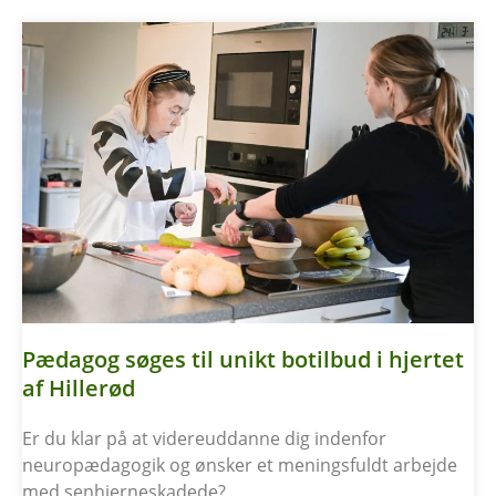
Pædagog søges til unikt botilbud i hjertet
af Hillerød
Er du klar på at videreuddanne dig indenfor
neuropædagogik og ønsker et meningsfuldt arbejde
med senhjerneskadede?